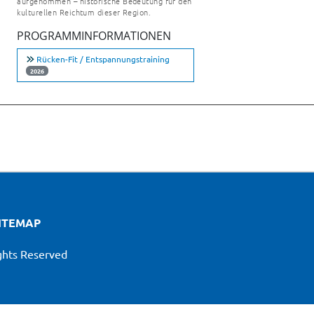
aufgenommen – historische Bedeutung für den
kulturellen Reichtum dieser Region.
PROGRAMMINFORMATIONEN
Rücken-Fit / Entspannungstraining
2026
ITEMAP
ights Reserved