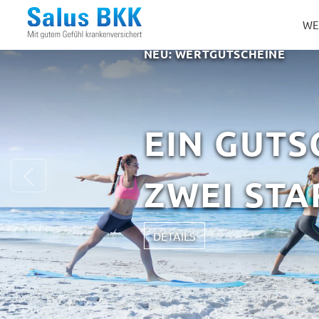
WE
NEU: WERTGUTSCHEINE
EIN GUTS
Previous
ZWEI ST
DETAILS