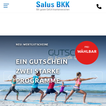
NEU: WERTGUTSCHEINE
FREI
WÄHLBAR
EIN GUTSCHEIN
ZWEI STARKE
Previous
Ne
PROGRAMME
DETAILS