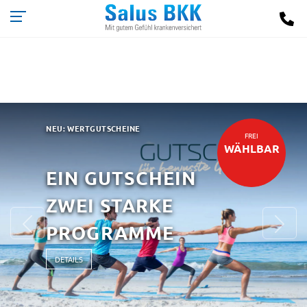
NEU: WERTGUTSCHEINE
FREI
WÄHLBAR
EIN GUTSCHEIN
ZWEI STARKE
Previous
Ne
PROGRAMME
DETAILS